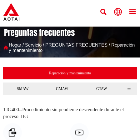



Preguntas frecuentes
Hogar
/
Servicio
/
PREGUNTAS FRECUENTES
/
Reparación

y mantenimiento
Reparación y mantenimiento
SMAW
GMAW
GTAW

TIG400--Procedimiento sin pendiente descendente durante el
proceso TIG