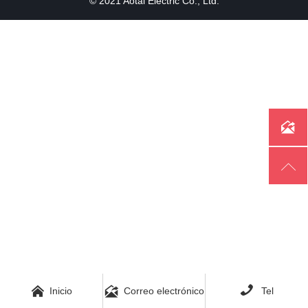
© 2021 Aotai Electric Co., Ltd.





Inicio
Correo electrónico
Tel