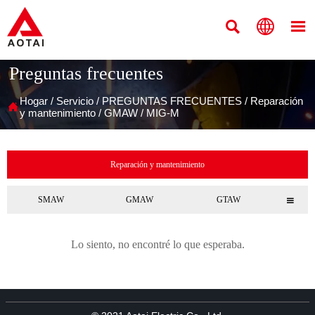



Preguntas frecuentes
Hogar
/
Servicio
/
PREGUNTAS FRECUENTES
/
Reparación

y mantenimiento
/
GMAW
/
MIG-M
Reparación y mantenimiento
SMAW
GMAW
GTAW

Lo siento, no encontré lo que esperaba.