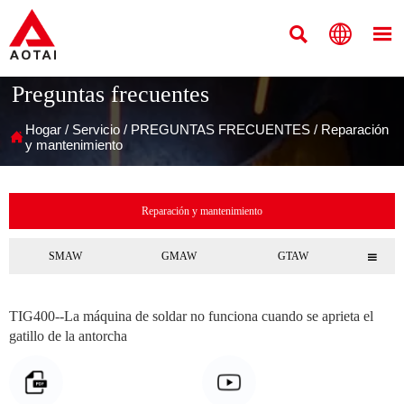



Preguntas frecuentes
Hogar
/
Servicio
/
PREGUNTAS FRECUENTES
/
Reparación

y mantenimiento
Reparación y mantenimiento
SMAW
GMAW
GTAW

TIG400--La máquina de soldar no funciona cuando se aprieta el
gatillo de la antorcha