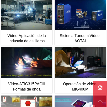
Video-Aplicación de la
Sistema Tándem Video-
industria de astilleros
AOTAI
navales AOTAI
Vídeo-ATIG315PACIII
Operación de vídeo-

Formas de onda
MIG400M
