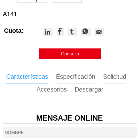
A141
Cuota:





Consulta
Características
Especificación
Solicitud
Accesorios
Descargar
MENSAJE ONLINE
Modelo
A141