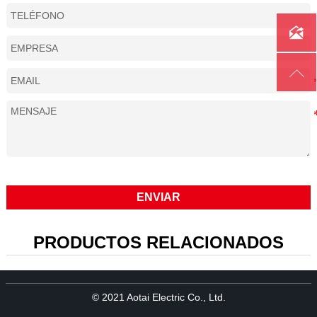
Ciclo de trabajo
140A@60%

método de enfriamiento
enfriado por gas
Longitud del cable
cable de 6 metros

Método de golpe de arco
HF especial
ENVIAR
PRODUCTOS RELACIONADOS
© 2021 Aotai Electric Co., Ltd.