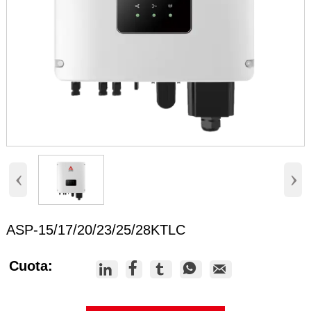
‹
›
ASP-15/17/20/23/25/28KTLC
Cuota:




