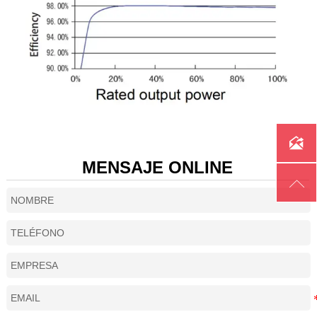
de salida
Máx. potencia de
16,5kVA
18,7kVA
22kVA
25,3kV
salida
Máx. corriente de
25A
28.3A
32A
36.5A
salida
Tensión nominal de
400V
red

Rango de tensión
MENSAJE ONLINE
310~480 VCA
de red

Frecuencia de red
50Hz/60Hz
nominal
Rango de
45~55Hz/55~65H
frecuencia de red
THD
< 2% (Bajo la potencia 