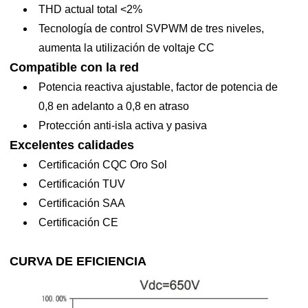
1100V
THD actual total <2%
entrada CC
Tecnología de control SVPWM de tres niveles,
Máx. Corriente de
aumenta la utilización de voltaje CC
18/30A
30/30A
entrada CC
Compatible con la red
Rango de voltaje
Potencia reactiva ajustable, factor de potencia de
180~1000V
MPPT
0,8 en adelanto a 0,8 en atraso
Protección anti-isla activa y pasiva
Tensión de
Excelentes calidades
funcionamiento
650V
Certificación CQC Oro Sol
MPP recomendada
Certificación TUV
No. de MPPT
2
Certificación
SAA
Máx. No. de
Certificación CE
2/1
cadenas por MPPT
CURVA DE EFICIENCIA
Producción
Potencia nominal
15000W
17000W
20000W
23000