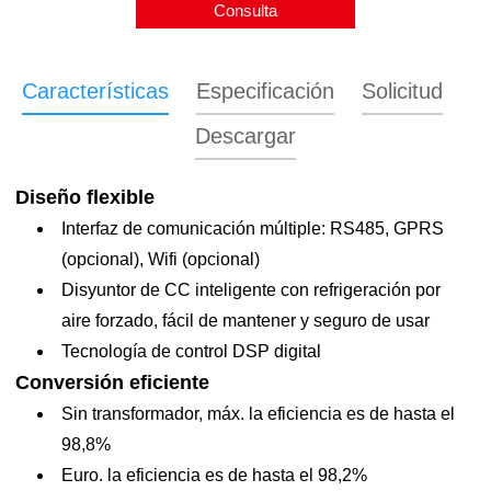
Consulta
Características
Especificación
Solicitud
Descargar
Diseño flexible
ASP-
Interfaz de comunicación múltiple: RS485, GPRS
15/17/20/23/25/28KTLC.pdf
(opcional), Wifi (opcional)
Disyuntor de CC inteligente con refrigeración por
Nombre del
aire forzado, fácil de mantener y seguro de usar
15KTL
17KTLC
20KTLC
23KTL
modelo
Tecnología de control DSP digital
Aporte
Conversión eficiente
Sin transformador, máx. la eficiencia es de hasta el
Máx. Potencia de
19500W
22600W
26000W
29900
98,8%
entrada CC
Euro. la eficiencia es de hasta el 98,2%
Máx. voltaje de