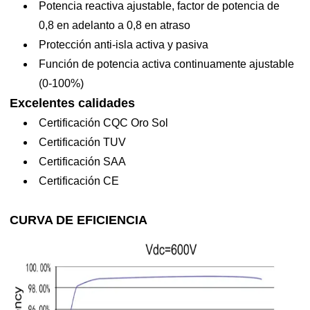
Potencia reactiva ajustable, factor de potencia de
Tensión de
0,8 en adelanto a 0,8 en atraso
funcionamiento
720V
Protección anti-isla activa y pasiva
MPP recomendada
Función de potencia activa continuamente ajustable
No. de MPPT
10
(0-100%)
Máx. No. de
Excelentes calidades
2
cadenas por MPPT
Certificación CQC Oro Sol
Certificación TUV
Producción
Certificación SAA
Potencia nominal
Certificación CE
100kW
125kW
136kW
de salida
Máx. potencia de
CURVA DE EFICIENCIA
110KVA
137,5KVA
149,5KVA
salida
Máx. corriente de
127A
158.8A
172.6A
salida
Tensión nominal de