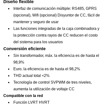
Diseño flexible
ASP-100/125/136K-
Interfaz de comunicación múltiple: RS485, GPRS
HV.pdf
(opcional), Wifi (opcional) Disyuntor de CC, fácil de
mantener y seguro de usar
Nombre del
100K-
Las funciones integradas de la caja combinadora y
125K-HV
136K-HV
modelo
HV
la protección contra rayos de CC reducen el costo
Aporte
del sistema para los usuarios
Conversión eficiente
Máx. Potencia de
150kW
187,5 KW
204kW
Sin transformador, máx. la eficiencia es de hasta el
entrada CC
98,9%
Máx. voltaje de
1100V
Euro. la eficiencia es de hasta el 98,2%
entrada CC
THD actual total <2%
Máx. Corriente de
Tecnología de control SVPWM de tres niveles,
30A*10
entrada CC
aumenta la utilización de voltaje CC
Rango de voltaje
Compatible con la red
200~1000V
MPPT
Función LVRT HVRT