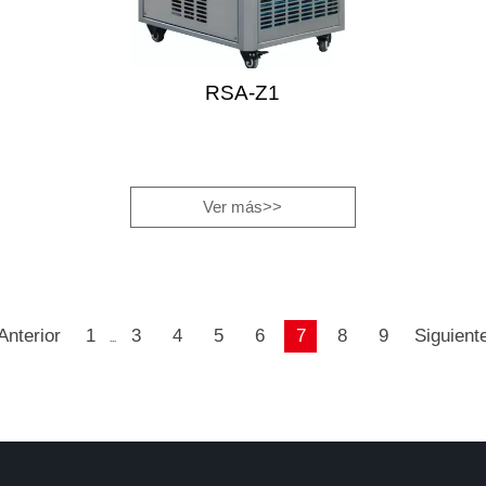
RSA-Z1
Ver más>>
Anterior
1
3
4
5
6
7
8
9
Siguient
...