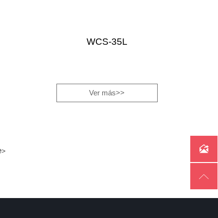
WCS-35L
Ver más>>

e
>
