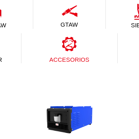
GTAW
SI
AW
R
ACCESORIOS