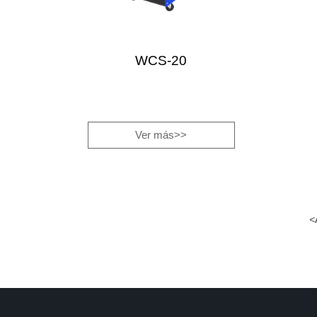
WCS-20
Ver más>>
<