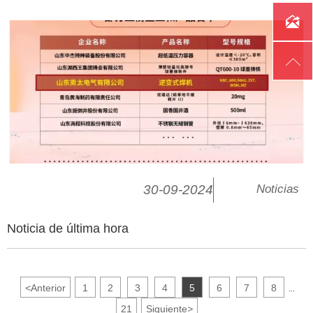


30-09-2024
Noticias
Noticia de última hora
<
Anterior
1
2
3
4
5
6
7
8
...
21
Siguiente
>