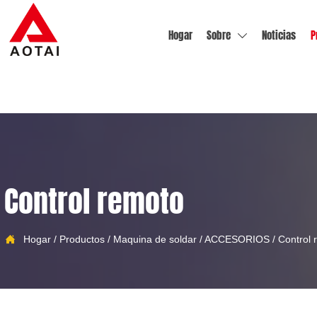
Hogar
Sobre
Noticias
P

Control remoto

Hogar
/
Productos
/
Maquina de soldar
/
ACCESORIOS
/
Control 