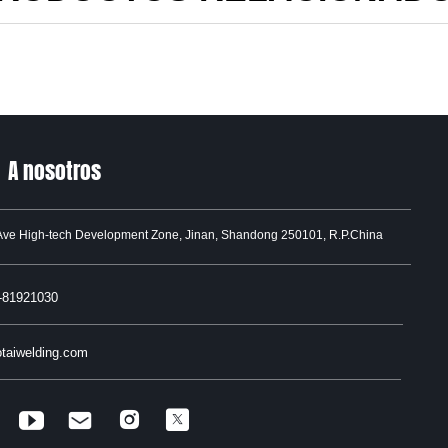
A nosotros
Ave High-tech Development Zone, Jinan, Shandong 250101, R.P.China
-81921030
taiwelding.com

