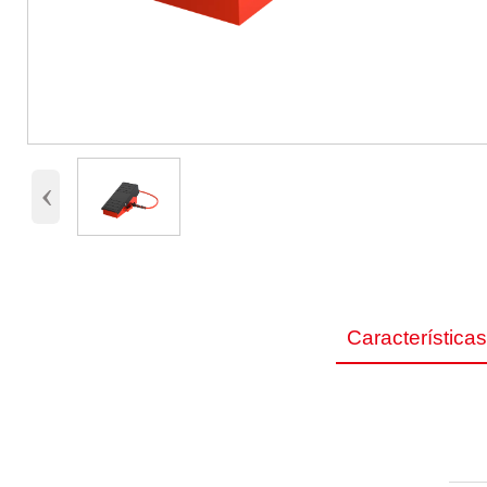
‹
Característica