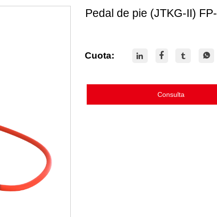
Pedal de pie (JTKG-II) FP-
Cuota:




Consulta