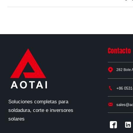
Contacto

282 Bole 

+86 0531
Soluciones completas para

sales@ao
soldadura, corte e inversores
solares

