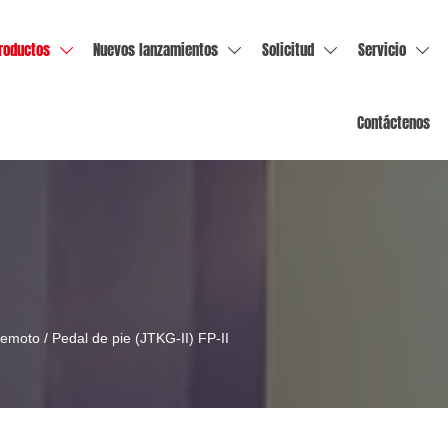
roductos
Nuevos lanzamientos
Solicitud
Servicio




Contáctenos
remoto
/
Pedal de pie (JTKG-II) FP-II